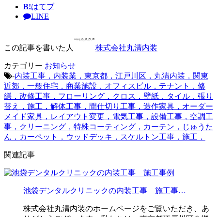
B!
はてブ
LINE
この記事を書いた人
株式会社丸清内装
カテゴリー
お知らせ
-
内装工事，内装業，東京都，江戸川区，丸清内装，関東
近郊，一般住宅，商業施設，オフィスビル，テナント，修
繕，改修工事，フローリング，クロス，壁紙，タイル，張り
替え，施工，解体工事，間仕切り工事，造作家具，オーダー
メイド家具，レイアウト変更，電気工事，設備工事，空調工
事，クリーニング，特殊コーティング，カーテン，じゅうた
ん，カーペット，ウッドデッキ，スケルトン工事，施工，
関連記事
池袋デンタルクリニックの内装工事 施工事…
株式会社丸清内装のホームページをご覧いただき、あ