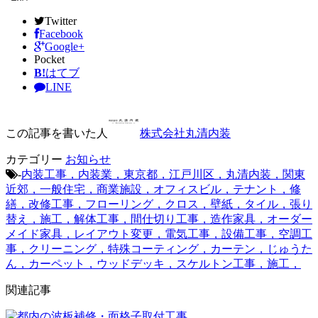
Twitter
Facebook
Google+
Pocket
B!
はてブ
LINE
この記事を書いた人
株式会社丸清内装
カテゴリー
お知らせ
-
内装工事，内装業，東京都，江戸川区，丸清内装，関東
近郊，一般住宅，商業施設，オフィスビル，テナント，修
繕，改修工事，フローリング，クロス，壁紙，タイル，張り
替え，施工，解体工事，間仕切り工事，造作家具，オーダー
メイド家具，レイアウト変更，電気工事，設備工事，空調工
事，クリーニング，特殊コーティング，カーテン，じゅうた
ん，カーペット，ウッドデッキ，スケルトン工事，施工，
関連記事