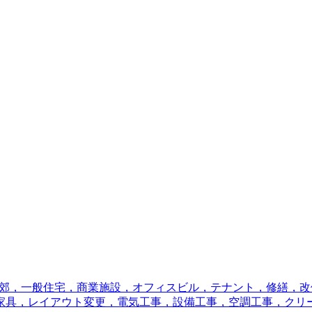
郊，一般住宅，商業施設，オフィスビル，テナント，修繕，改
家具，レイアウト変更，電気工事，設備工事，空調工事，クリ