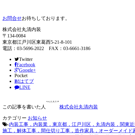
お問合せ
お待ちしております。
株式会社丸清内装
〒134-0084
東京都江戸川区東葛西5-21-8-101
電話：03-5696-2022 FAX：03-6661-3186
Twitter
Facebook
Google+
Pocket
B!
はてブ
LINE
この記事を書いた人
株式会社丸清内装
カテゴリー
お知らせ
-
内装工事，内装業，東京都，江戸川区，丸清内装，関東近
施工，解体工事，間仕切り工事，造作家具，オーダーメイド