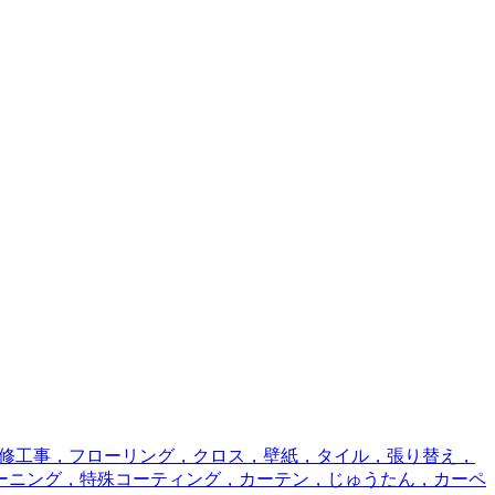
修工事，フローリング，クロス，壁紙，タイル，張り替え，
ーニング，特殊コーティング，カーテン，じゅうたん，カーペ