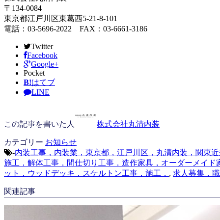
〒134-0084
東京都江戸川区東葛西5-21-8-101
電話：03-5696-2022 FAX：03-6661-3186
Twitter
Facebook
Google+
Pocket
B!
はてブ
LINE
この記事を書いた人
株式会社丸清内装
カテゴリー
お知らせ
-
内装工事，内装業，東京都，江戸川区，丸清内装，関東近
施工，解体工事，間仕切り工事，造作家具，オーダーメイド
ット，ウッドデッキ，スケルトン工事，施工，
,
求人募集，職
関連記事