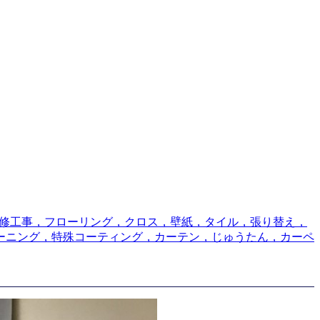
修工事，フローリング，クロス，壁紙，タイル，張り替え，
ーニング，特殊コーティング，カーテン，じゅうたん，カーペ