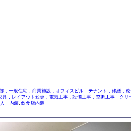
郊，一般住宅，商業施設，オフィスビル，テナント，修繕，改
家具，レイアウト変更，電気工事，設備工事，空調工事，クリ
人，内装
,
飲食店内装