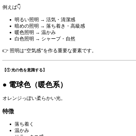
例えば👇
明るい照明 → 活気・清潔感
暗めの照明 → 落ち着き・高級感
暖色照明 → 温かみ
白色照明 → シャープ・自然
👉 照明は“空気感”を作る重要な要素です。
【① 光の色を意識する】
● 電球色（暖色系）
オレンジっぽい柔らかい光。
特徴
落ち着く
温かみ