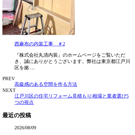
西麻布の内装工事 ＃2
『株式会社丸清内装』のホームページをご覧いただ
き、誠にありがとうございます。弊社は東京都江戸川
区を拠 …
PREV
高級感のある空間を作る方法
NEXT
江戸川区の住宅リフォーム見積もり|相場と業者選び5
つの視点
最近の投稿
2026/08/09