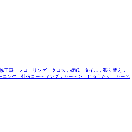
修工事，フローリング，クロス，壁紙，タイル，張り替え，
ーニング，特殊コーティング，カーテン，じゅうたん，カーペ