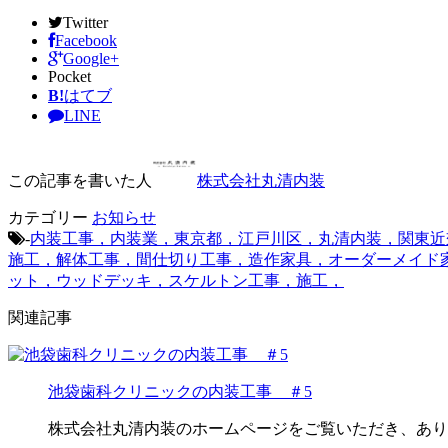
Twitter
Facebook
Google+
Pocket
B!
はてブ
LINE
この記事を書いた人
株式会社丸清内装
カテゴリー
お知らせ
-
内装工事，内装業，東京都，江戸川区，丸清内装，関東近
施工，解体工事，間仕切り工事，造作家具，オーダーメイド
ット，ウッドデッキ，スケルトン工事，施工，
関連記事
池袋歯科クリニックの内装工事 ＃5
株式会社丸清内装のホームページをご覧いただき、あり