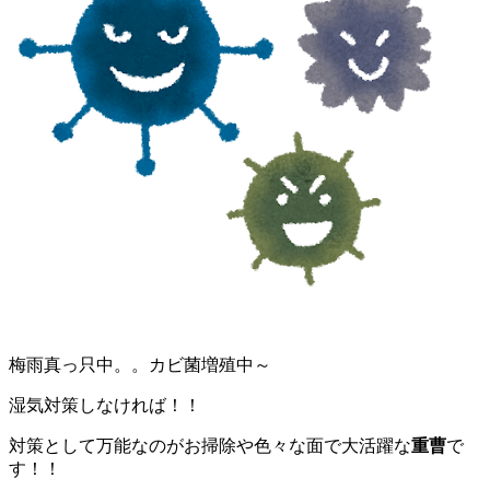
梅雨真っ只中。。カビ菌増殖中～
湿気対策しなければ！！
対策として万能なのがお掃除や色々な面で大活躍な
重曹
で
す！！