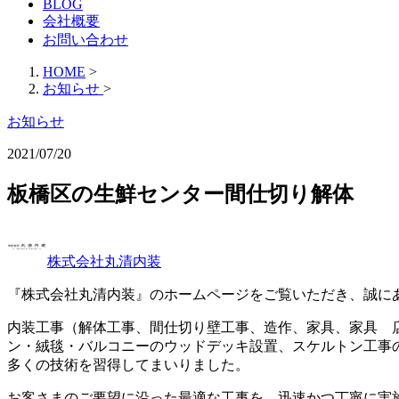
BLOG
会社概要
お問い合わせ
HOME
>
お知らせ
>
お知らせ
2021/07/20
板橋区の生鮮センター間仕切り解体
株式会社丸清内装
『株式会社丸清内装』のホームページをご覧いただき、誠に
内装工事（解体工事、間仕切り壁工事、造作、家具、家具 
ン・絨毯・バルコニーのウッドデッキ設置、スケルトン工事
多くの技術を習得してまいりました。
お客さまのご要望に沿った最適な工事を、迅速かつ丁寧に実