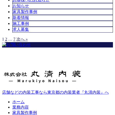
お知らせ
家具製作事例
新着情報
施工事例
求人募集
1
2
…
7
次へ »
店舗などの内装工事なら東京都の内装業者『丸清内装』へ
ホーム
業務内容
家具製作事例