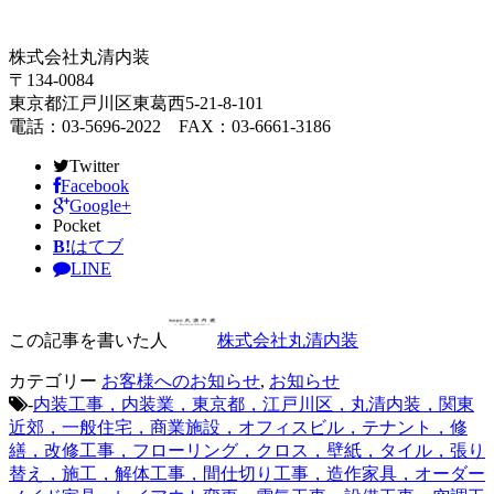
株式会社丸清内装
〒134-0084
東京都江戸川区東葛西5-21-8-101
電話：03-5696-2022 FAX：03-6661-3186
Twitter
Facebook
Google+
Pocket
B!
はてブ
LINE
この記事を書いた人
株式会社丸清内装
カテゴリー
お客様へのお知らせ
,
お知らせ
-
内装工事，内装業，東京都，江戸川区，丸清内装，関東
近郊，一般住宅，商業施設，オフィスビル，テナント，修
繕，改修工事，フローリング，クロス，壁紙，タイル，張り
替え，施工，解体工事，間仕切り工事，造作家具，オーダー